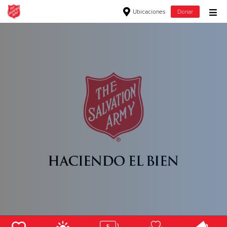
Ubicaciones
Donar
Donar Bienes
Donar ropa, muebles y artículos para el hogar
Dona Ahora
$500
$250
$100
$50
Otro