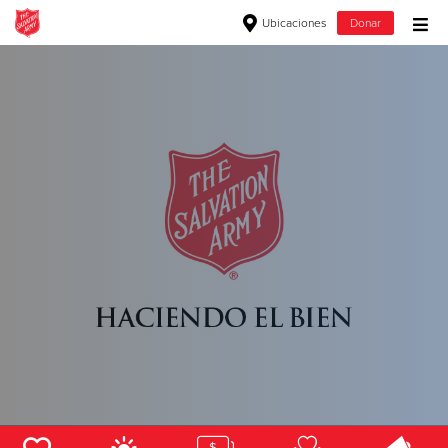
Ubicaciones
Donar
Donar Bienes
Donar ropa, muebles y artículos para el hogar
Dona Ahora
$500
$250
$100
$50
Otro