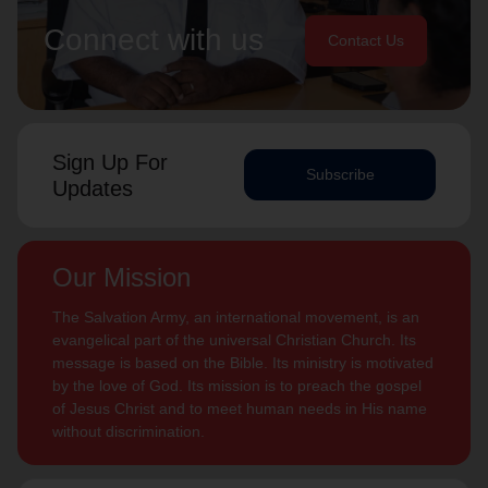
Connect with us
Contact Us
Sign Up For
Subscribe
Updates
Our Mission
The Salvation Army, an international movement, is an
evangelical part of the universal Christian Church. Its
message is based on the Bible. Its ministry is motivated
by the love of God. Its mission is to preach the gospel
of Jesus Christ and to meet human needs in His name
without discrimination.