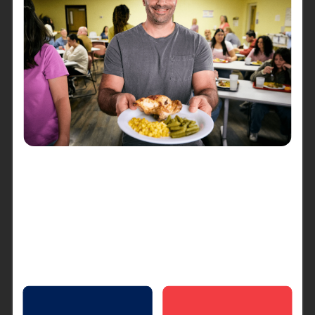
todas las bendiciones recibidas, por cada vida tocada,
por cada corazón restaurado, y por el esfuerzo
conjunto que nos ha permitido seguir adelante como
comunidad. Como Territorio Norte de Latinoamérica,
finalizamos el año recordando siempre que el
propósito de nuestra misión es reflejar el amor de
Dios a los más necesitados y ser luz en los lugares
más oscuros.
En este nuevo año 2026, renovamos nuestro
compromiso con el servicio a los demás,
especialmente a aquellos que más sufren. Sabemos
que la transformación no ocurre de manera
instantánea, pero con cada acción, con cada palabra
de esperanza, y con cada muestra de compasión,
vamos construyendo un futuro mejor para todos.
El Año Nuevo es un tiempo de reflexión, pero también
de acción. No solo celebramos el paso del tiempo,