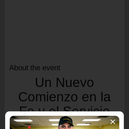
About the event
Un Nuevo
Comienzo en la
Fe y el Servicio
Al despedir este año, miramos atrás con gratitud por